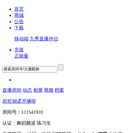
首页
商城
公告
下载
移动端
九秀直播伴侣
充值
正能量
直播房间
动态
相册
视频
档案
旺旺锦柔开播啦
房间号：111541910
认证：舞蹈频道 练习生