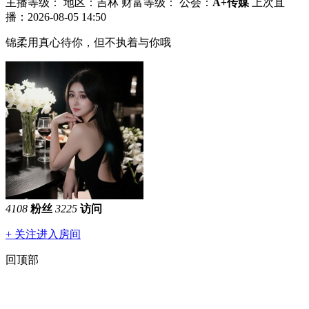
主播等级：
地区：吉林
财富等级：
公会：
A+传媒
上次直
播：2026-08-05 14:50
锦柔用真心待你，但不执着与你哦
4108
粉丝
3225
访问
+ 关注
进入房间
回顶部