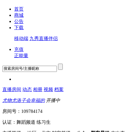
首页
商城
公告
下载
移动端
九秀直播伴侣
充值
正能量
直播房间
动态
相册
视频
档案
尤物尤洛子会幸福的
开播中
房间号：109784174
认证：舞蹈频道 练习生