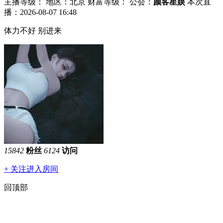
主播等级：
地区：北京
财富等级：
公会：
颜客星娱
本次直
播：2026-08-07 16:48
体力不好 别进来
15842
粉丝
6124
访问
+ 关注
进入房间
回顶部