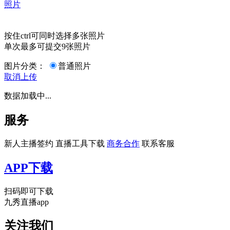
照片
按住ctrl可同时选择多张照片
单次最多可提交9张照片
图片分类：
普通照片
取消
上传
数据加载中...
服务
新人主播签约
直播工具下载
商务合作
联系客服
APP下载
扫码即可下载
九秀直播app
关注我们