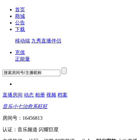
首页
商城
公告
下载
移动端
九秀直播伴侣
充值
正能量
直播房间
动态
相册
视频
档案
音乐小七治愈系旺旺
房间号：16456813
认证：音乐频道 闪耀巨星