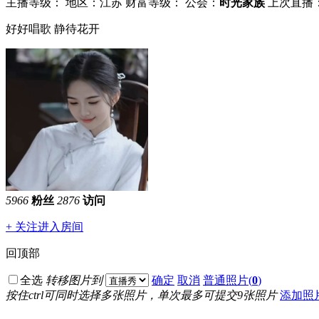
主播等级：
地区：江苏
财富等级：
公会：
时光家族
上次直播：20
好好唱歌 静待花开
5966
粉丝
2876
访问
+ 关注
进入房间
回顶部
全选
转移图片到
确定
取消
普通照片(
0
)
按住ctrl可同时选择多张照片，单次最多可提交9张照片
添加照