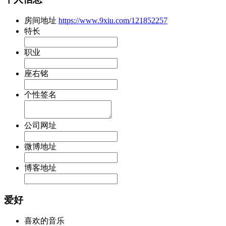
房间地址
https://www.9xiu.com/121852257
特长
职业
座右铭
个性签名
公司网址
微博地址
博客地址
爱好
喜欢的音乐