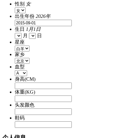
性别
女
出生年份
2026年
生日
1月1日
月
日
星座
家乡
血型
身高(CM)
体重(KG)
头发颜色
鞋码
个人信息