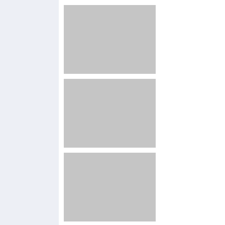
2340
272252
2564
666196
2901
1688318