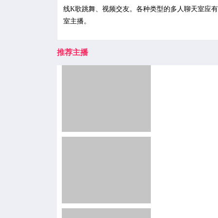
线K歌跳舞、视频交友。各种类型的多人聊天室应
室主播。
推荐主播
2476
2258596
2331
423674