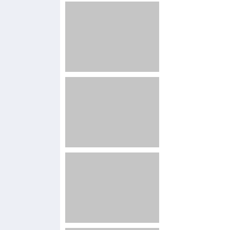
2259
52370
2442
60307
2127
4000003