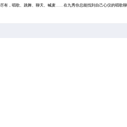
有尽有，唱歌、跳舞、聊天、喊麦……在九秀你总能找到自己心仪的唱歌