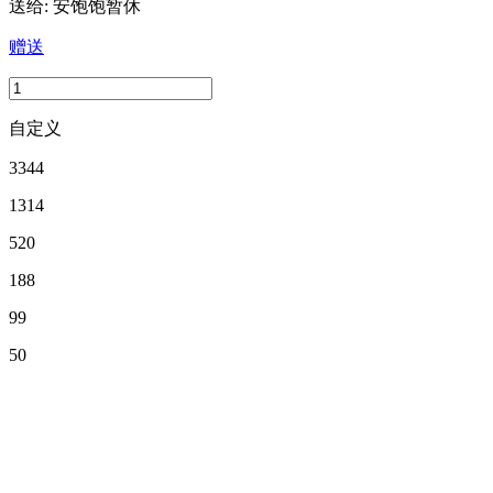
送给:
安饱饱暂休
赠送
自定义
3344
1314
520
188
99
50