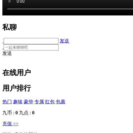
私聊
发送
发送
在线用户
用户排行
热门
趣味
豪华
专属
红包
包裹
九币 :
0
九点 :
0
充值 >>