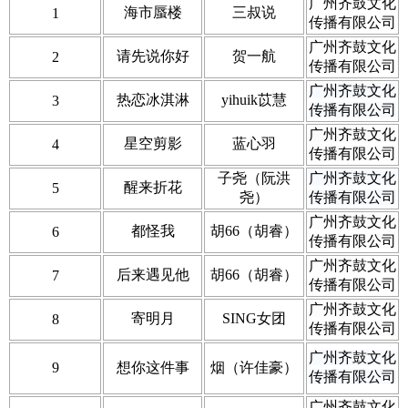
广州齐鼓文化
海市蜃楼
三叔说
1
传播有限公司
广州齐鼓文化
请先说你好
贺一航
2
传播有限公司
广州齐鼓文化
热恋冰淇淋
yihuik苡慧
3
传播有限公司
广州齐鼓文化
星空剪影
蓝心羽
4
传播有限公司
子尧（阮洪
广州齐鼓文化
醒来折花
5
尧）
传播有限公司
广州齐鼓文化
都怪我
胡66（胡睿）
6
传播有限公司
广州齐鼓文化
后来遇见他
胡66（胡睿）
7
传播有限公司
广州齐鼓文化
寄明月
SING女团
8
传播有限公司
广州齐鼓文化
9
想你这件事
烟（许佳豪）
传播有限公司
广州齐鼓文化