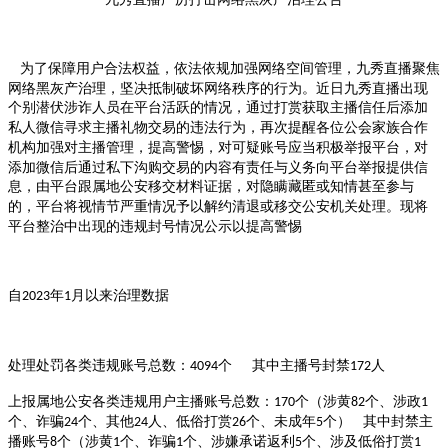
为了保障
用户
合法权益，依法依规加强网络空间管理，
九秀
直播聚焦
网络黑灰产治理，坚决抵制破坏
网络
秩序的行为。
近日九秀直播出现
个别潜伏涉诈人员在平台活跃的情况
，
通过打赏获取主播信任后添加
私人微信寻求主播礼物交易的违法行为
，
再次提醒各位公会家族合作
机构加强对主播管理
，
提高警惕
，
对可疑账号应当积极举报平台
，
对
添加微信后通过私下沟购交易的内容有责任与义务向平台举报提供信
息
，
由平台跟属地公安移交材料证据
，
对隐瞒藏匿或知情甚至参与
的
，
平台将视情节严重情况予以解约清退或移交公安机关处理
。
现将
平台整治中出现的违规封号情况公示以提高警惕
自
年
月以来治理数据
2023
1
处理处罚各类违规账号总数：
个 其中主播号封禁
4094
172人
上报属地公安各类违规用户主播账号总数：
个（涉黄
个、涉政
170
82
1
个、诈骗
个、其他
人、低俗打赏
个、未成年
个） 其中封禁主
24
24
26
5
播账号
个（涉黄
个、诈骗
个、涉嫌承诺返利
个、涉及低俗打赏
8
1
1
5
1