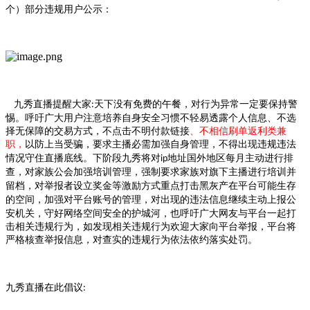
个）部分违规用户公示：
九秀
直播提醒大家
天下没有免费的午餐，对
行为异常
一定要保持警
:
惕。呼吁广大用户注意培养自身安全习惯不轻易透露个人信息、不选
择无保障的交易方式，不点击不明付款链接
、不相信刷单返利类兼
职
，
以防上当受骗
，
要求主播必需加强自身管理
，
不得出现违规违法
情况守住直播底线
。
下阶段九秀将对
地址国外地区每月主动进行排
ip
查
，
对家族公会加强培训管理
，
强制要求家族对旗下主播进行培训并
留档
，
对举报者设立奖金等激励方式重点打击黑灰产在平台可能生存
的空间
，
加强对
平台
账号的管理，
对出现的违法信息继续
主动上报公
安机关，守好网络空间安全的护城河，也呼吁广大网友与平台一起打
击相关违规行为，如发现相关违规行为欢迎大家向平台举报，平台将
严格核查举报信息，对查实的违规行为依法依约落实处罚。
九秀
直播在此倡议
: