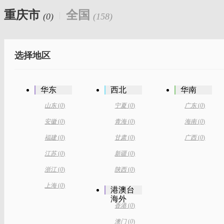
重庆市
全国
(0)
(158)
选择地区
华东
西北
华南
山东
(
0
)
宁夏
(
0
)
广东
(
0
)
安徽
(
0
)
青海
(
0
)
海南
(
0
)
福建
(
0
)
甘肃
(
0
)
广西
(
0
)
江苏
(
0
)
新疆
(
0
)
浙江
(
0
)
陕西
(
0
)
上海
(
0
)
港澳台
海外
香港
(
0
)
澳门
(
0
)