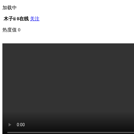
加载中
木子ii
0在线
关注
热度值
0