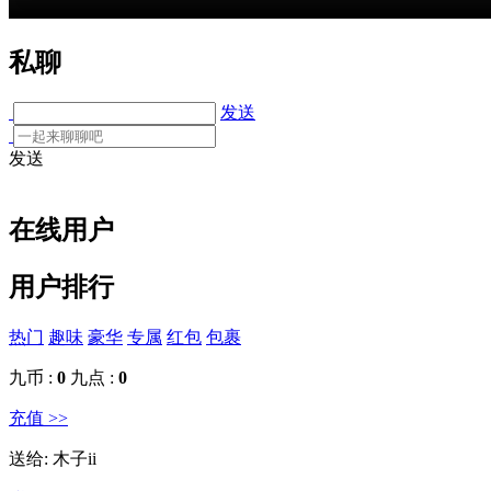
私聊
发送
发送
在线用户
用户排行
热门
趣味
豪华
专属
红包
包裹
九币 :
0
九点 :
0
充值 >>
送给:
木子ii