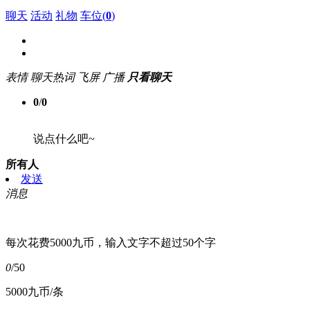
聊天
活动
礼物
车位(
0
)
表情
聊天热词
飞屏
广播
只看聊天
0
/
0
说点什么吧~
所有人
发送
消息
每次花费5000九币，输入文字不超过50个字
0
/50
5000九币/条