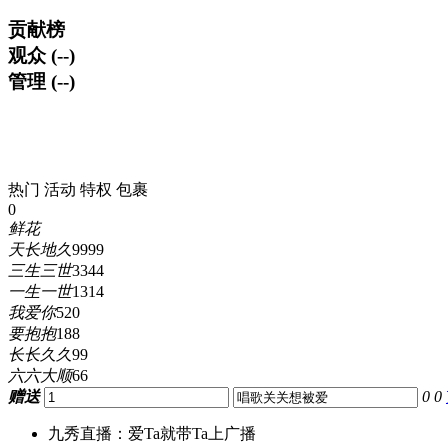
贡献榜
观众 (--)
管理 (--)
热门
活动
特权
包裹
0
鲜花
天长地久
9999
三生三世
3344
一生一世
1314
我爱你
520
要抱抱
188
长长久久
99
六六大顺
66
赠送
0
0
九秀直播：爱Ta就带Ta上广播