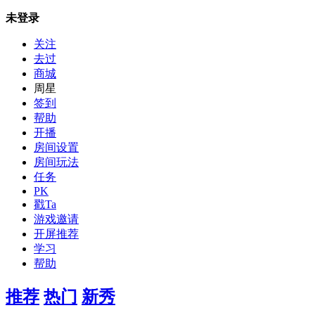
未登录
关注
去过
商城
周星
签到
帮助
开播
房间设置
房间玩法
任务
PK
戳Ta
游戏邀请
开屏推荐
学习
帮助
推荐
热门
新秀