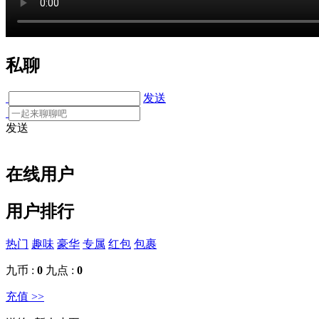
私聊
发送
发送
在线用户
用户排行
热门
趣味
豪华
专属
红包
包裹
九币 :
0
九点 :
0
充值 >>