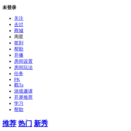
未登录
关注
去过
商城
周星
签到
帮助
开播
房间设置
房间玩法
任务
PK
戳Ta
游戏邀请
开屏推荐
学习
帮助
推荐
热门
新秀