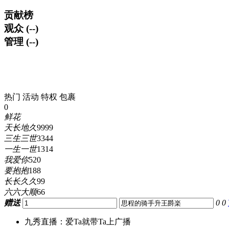
贡献榜
观众 (--)
管理 (--)
热门
活动
特权
包裹
0
鲜花
天长地久
9999
三生三世
3344
一生一世
1314
我爱你
520
要抱抱
188
长长久久
99
六六大顺
66
赠送
0
0
九秀直播：爱Ta就带Ta上广播