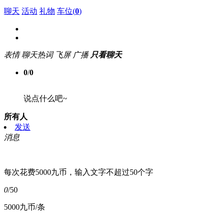
聊天
活动
礼物
车位(
0
)
表情
聊天热词
飞屏
广播
只看聊天
0
/
0
说点什么吧~
所有人
发送
消息
每次花费5000九币，输入文字不超过50个字
0
/50
5000九币/条