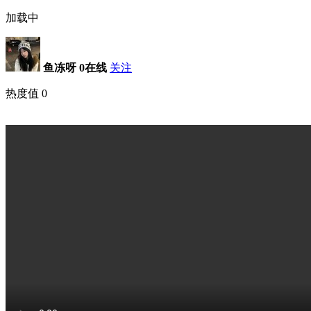
加载中
鱼冻呀
0在线
关注
热度值
0