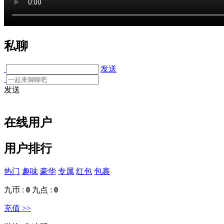
私聊
发送
发送
在线用户
用户排行
热门
趣味
豪华
专属
红包
包裹
九币 :
0
九点 :
0
充值 >>