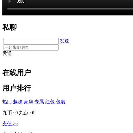
私聊
发送
发送
在线用户
用户排行
热门
趣味
豪华
专属
红包
包裹
九币 :
0
九点 :
0
充值 >>