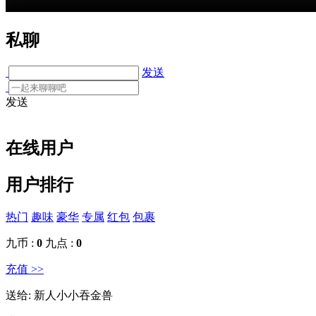
私聊
发送
发送
在线用户
用户排行
热门
趣味
豪华
专属
红包
包裹
九币 :
0
九点 :
0
充值 >>
送给:
新人小小吞金兽