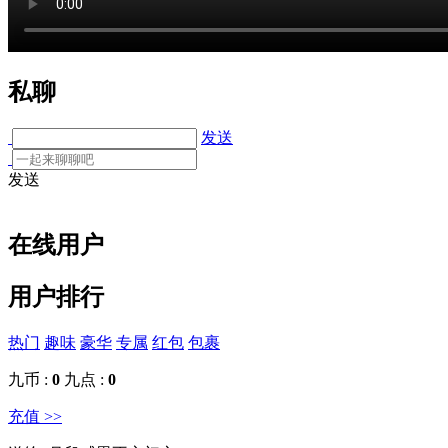
私聊
发送
发送
在线用户
用户排行
热门
趣味
豪华
专属
红包
包裹
九币 :
0
九点 :
0
充值 >>