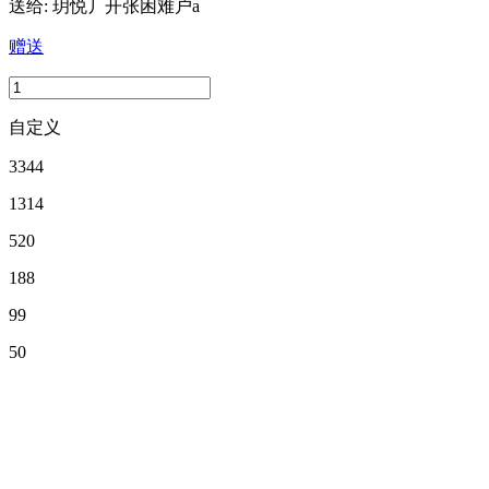
送给:
玥悦丿开张困难户a
赠送
自定义
3344
1314
520
188
99
50