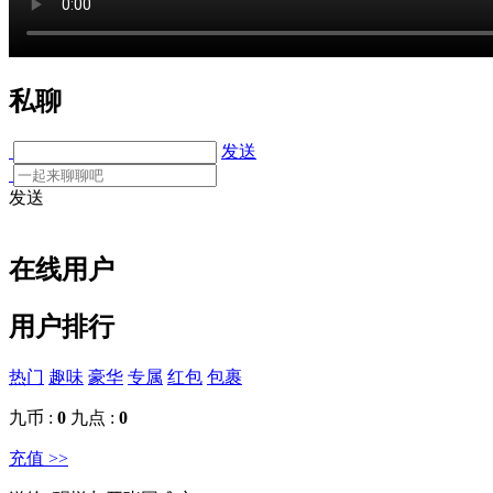
私聊
发送
发送
在线用户
用户排行
热门
趣味
豪华
专属
红包
包裹
九币 :
0
九点 :
0
充值 >>