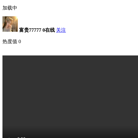
加载中
富贵77777
0在线
关注
热度值
0