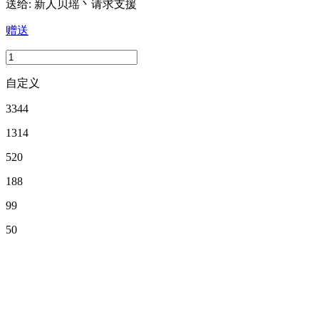
送给:
新人贝瑶丶请求支援
赠送
自定义
3344
1314
520
188
99
50