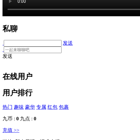
私聊
发送
发送
在线用户
用户排行
热门
趣味
豪华
专属
红包
包裹
九币 :
0
九点 :
0
充值 >>