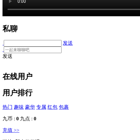
私聊
发送
发送
在线用户
用户排行
热门
趣味
豪华
专属
红包
包裹
九币 :
0
九点 :
0
充值 >>