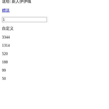
送给:
新人伊伊哦
赠送
自定义
3344
1314
520
188
99
50