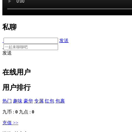
私聊
发送
发送
在线用户
用户排行
热门
趣味
豪华
专属
红包
包裹
九币 :
0
九点 :
0
充值 >>