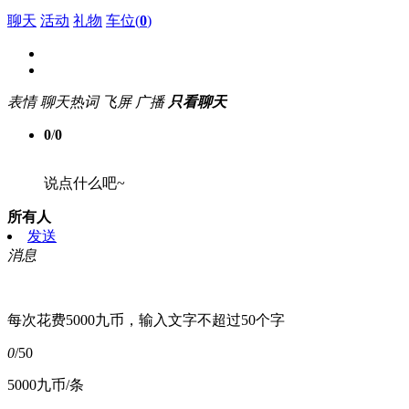
聊天
活动
礼物
车位(
0
)
表情
聊天热词
飞屏
广播
只看聊天
0
/
0
说点什么吧~
所有人
发送
消息
每次花费5000九币，输入文字不超过50个字
0
/50
5000九币/条