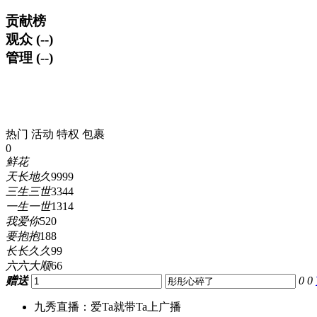
贡献榜
观众 (--)
管理 (--)
热门
活动
特权
包裹
0
鲜花
天长地久
9999
三生三世
3344
一生一世
1314
我爱你
520
要抱抱
188
长长久久
99
六六大顺
66
赠送
0
0
九秀直播：爱Ta就带Ta上广播