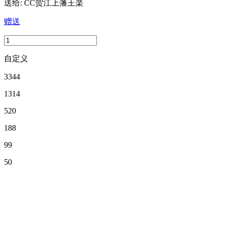
送给:
CC贺江上藩王楽
赠送
自定义
3344
1314
520
188
99
50