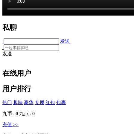
私聊
发送
发送
在线用户
用户排行
热门
趣味
豪华
专属
红包
包裹
九币 :
0
九点 :
0
充值 >>