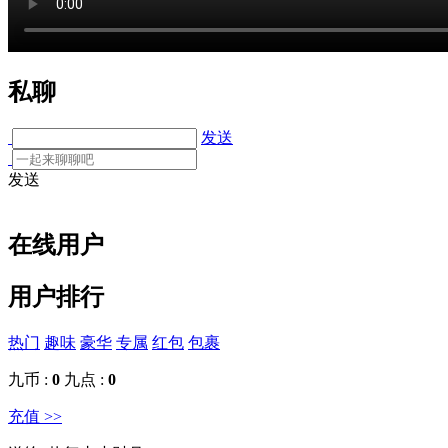
私聊
发送
发送
在线用户
用户排行
热门
趣味
豪华
专属
红包
包裹
九币 :
0
九点 :
0
充值 >>