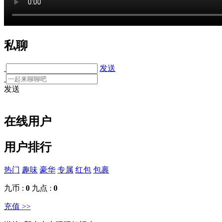
私聊
发送
发送
在线用户
用户排行
热门
趣味
豪华
专属
红包
包裹
九币 :
0
九点 :
0
充值 >>