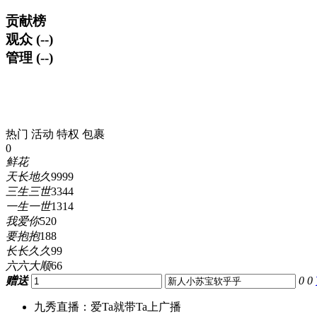
贡献榜
观众 (--)
管理 (--)
热门
活动
特权
包裹
0
鲜花
天长地久
9999
三生三世
3344
一生一世
1314
我爱你
520
要抱抱
188
长长久久
99
六六大顺
66
赠送
0
0
九秀直播：爱Ta就带Ta上广播