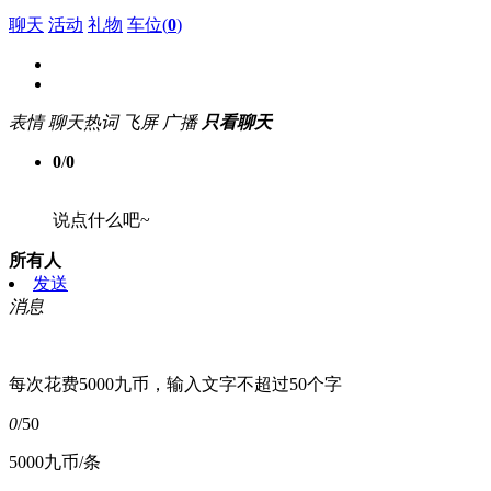
聊天
活动
礼物
车位(
0
)
表情
聊天热词
飞屏
广播
只看聊天
0
/
0
说点什么吧~
所有人
发送
消息
每次花费5000九币，输入文字不超过50个字
0
/50
5000九币/条