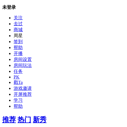
未登录
关注
去过
商城
周星
签到
帮助
开播
房间设置
房间玩法
任务
PK
戳Ta
游戏邀请
开屏推荐
学习
帮助
推荐
热门
新秀