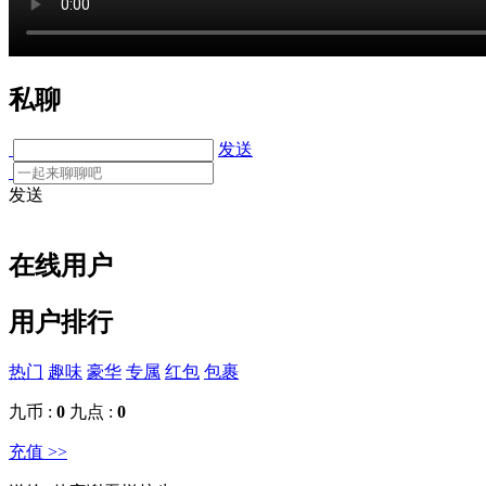
私聊
发送
发送
在线用户
用户排行
热门
趣味
豪华
专属
红包
包裹
九币 :
0
九点 :
0
充值 >>