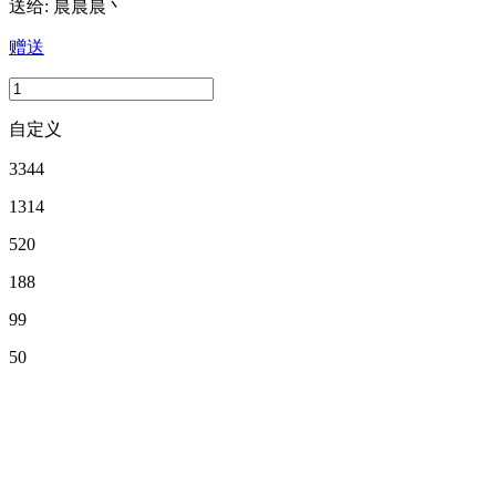
送给:
晨晨晨丶
赠送
自定义
3344
1314
520
188
99
50