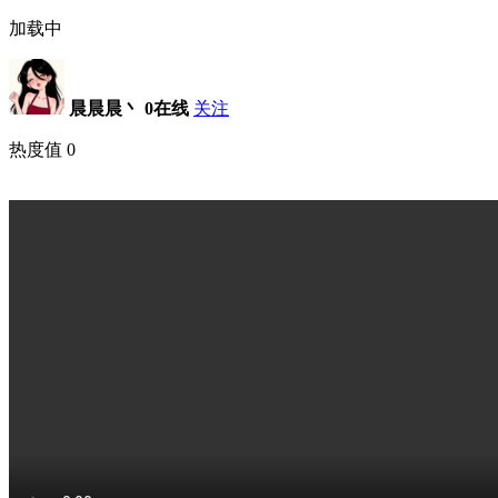
加载中
晨晨晨丶
0在线
关注
热度值
0