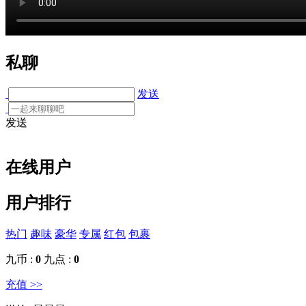
私聊
发送
发送
在线用户
用户排行
热门
趣味
豪华
专属
红包
包裹
九币 :
0
九点 :
0
充值 >>