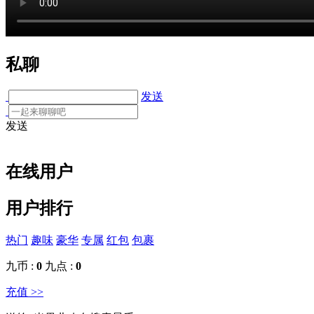
私聊
发送
发送
在线用户
用户排行
热门
趣味
豪华
专属
红包
包裹
九币 :
0
九点 :
0
充值 >>