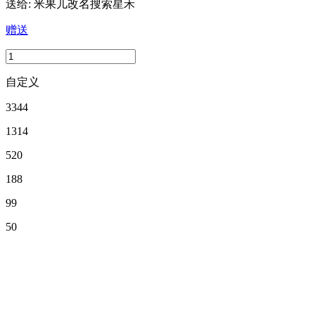
送给:
米果儿改名搜索星禾
赠送
自定义
3344
1314
520
188
99
50