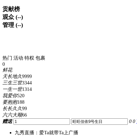
贡献榜
观众 (--)
管理 (--)
热门
活动
特权
包裹
0
鲜花
天长地久
9999
三生三世
3344
一生一世
1314
我爱你
520
要抱抱
188
长长久久
99
六六大顺
66
赠送
0
0
九秀直播：爱Ta就带Ta上广播