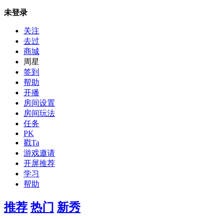
未登录
关注
去过
商城
周星
签到
帮助
开播
房间设置
房间玩法
任务
PK
戳Ta
游戏邀请
开屏推荐
学习
帮助
推荐
热门
新秀