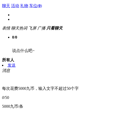
聊天
活动
礼物
车位(
0
)
表情
聊天热词
飞屏
广播
只看聊天
0
/
0
说点什么吧~
所有人
发送
消息
每次花费5000九币，输入文字不超过50个字
0
/50
5000九币/条