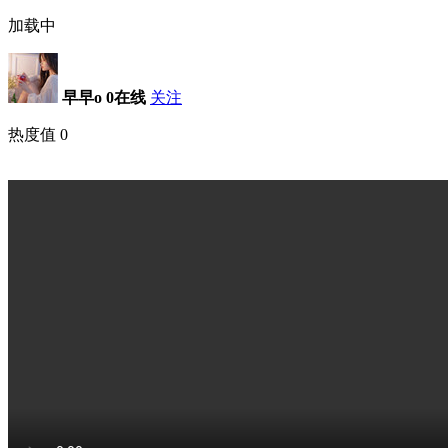
加载中
早早o
0在线
关注
热度值
0