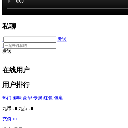
私聊
发送
发送
在线用户
用户排行
热门
趣味
豪华
专属
红包
包裹
九币 :
0
九点 :
0
充值 >>